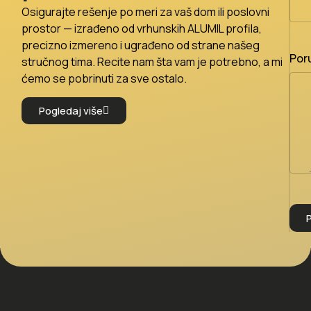
Osigurajte rešenje po meri za vaš dom ili poslovni
prostor — izrađeno od vrhunskih ALUMIL profila,
precizno izmereno i ugrađeno od strane našeg
Por
stručnog tima. Recite nam šta vam je potrebno, a mi
ćemo se pobrinuti za sve ostalo.
Pogledaj više
P