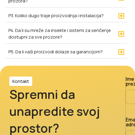
prozora?
P3. Koliko dugo traje proizvodnja i instalacija?
P4. Da li su mreže za insekte i sistemi za senčenje
dostupni za sve prozore?
P5. Da li vaši proizvodi dolaze sa garancijom?
Ime 
Kontakt
pre
Spremni da
unapredite svoj
Ema
prostor?
adr