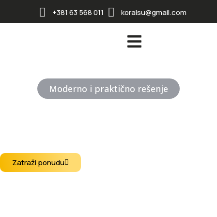
+381 63 568 011
koralsu@gmail.com
Moderno i praktično rešenje
Aluminijumske
roletne
Otkrijte visokokvalitetne aluminijumske i PVC sisteme zaštite od Sunca
Zatraži ponudu