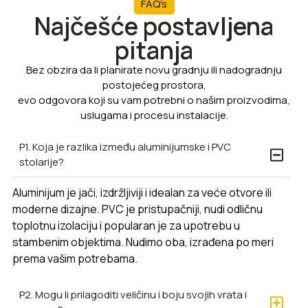
FAQ's
Najčešće postavljena
pitanja
Bez obzira da li planirate novu gradnju ili nadogradnju
postojećeg prostora,
evo odgovora koji su vam potrebni o našim proizvodima,
uslugama i procesu instalacije.
P1. Koja je razlika između aluminijumske i PVC
stolarije?
Aluminijum je jači, izdržljiviji i idealan za veće otvore ili
moderne dizajne. PVC je pristupačniji, nudi odličnu
toplotnu izolaciju i popularan je za upotrebu u
stambenim objektima. Nudimo oba, izrađena po meri
prema vašim potrebama.
P2. Mogu li prilagoditi veličinu i boju svojih vrata i