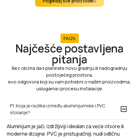
Pogledaj sve proizvode
FAQ's
Najčešće postavljena
pitanja
Bez obzira da li planirate novu gradnju ili nadogradnju
postojećeg prostora,
evo odgovora koji su vam potrebni o našim proizvodima,
uslugama i procesu instalacije.
P1. Koja je razlika između aluminijumske i PVC
stolarije?
Aluminijum je jači, izdržljiviji i idealan za veće otvore ili
moderne dizajne. PVC je pristupačniji, nudi odličnu