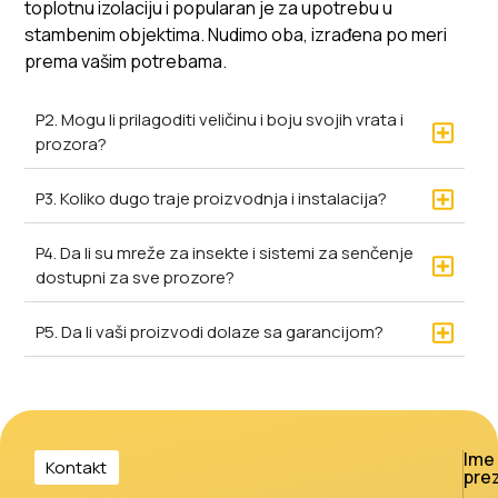
toplotnu izolaciju i popularan je za upotrebu u
stambenim objektima. Nudimo oba, izrađena po meri
prema vašim potrebama.
P2. Mogu li prilagoditi veličinu i boju svojih vrata i
prozora?
P3. Koliko dugo traje proizvodnja i instalacija?
P4. Da li su mreže za insekte i sistemi za senčenje
dostupni za sve prozore?
P5. Da li vaši proizvodi dolaze sa garancijom?
Ime 
Kontakt
pre