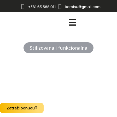
+381 63 568 011
koralsu@gmail.com
Stilizovana i funkcionalna
Segmentna garažna
vrata
Otkrijte visokokvalitetne aluminijumske i PVC prozore i
vrata, napravljene po meri za udobnost, efikasnost i
dugotrajan kvalitet.
Zatraži ponudu