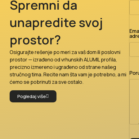
Spremni da
unapredite svoj
Ema
prostor?
adr
Osigurajte rešenje po meri za vaš dom ili poslovni
prostor — izrađeno od vrhunskih ALUMIL profila,
precizno izmereno i ugrađeno od strane našeg
Por
stručnog tima. Recite nam šta vam je potrebno, a mi
ćemo se pobrinuti za sve ostalo.
Pogledaj više